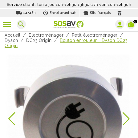
Service client : lun à jeu 10h-12h30 13h30-17h ven 10h-12h30h
local_shipping
history_toggle_off
24/48h
Envoi avant 14h
Site français
0
search
Accueil
Electroménager
Petit électroménager
Dyson
DC23 Origin
Bouton enrouleur - Dyson DC23
Origin