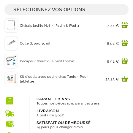
SÉLECTIONNEZ VOS OPTIONS
Prix
4.41 €
Châssis tactile Noir - iPad 3 & iPad 4
Prix
8.01 €
Colle B7000 15 ml
Prix
8.91 €
Décapeur thermique petit format
Kit d'outils avec poche chauffante - Pour
Prix
23.13 €
tablettes
GARANTIE 2 ANS
Toutes nos pièces sont garanties 2 ans.
LIVRAISON
A partir de 3.99€
SATISFAIT OU REMBOURSÉ
14 jours pour changer d'avis