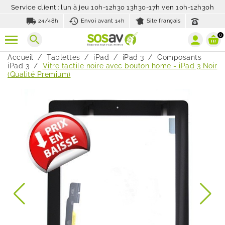
Service client : lun à jeu 10h-12h30 13h30-17h ven 10h-12h30h
local_shipping
history_toggle_off
24/48h
Envoi avant 14h
Site français
0
search
Accueil
Tablettes
iPad
iPad 3
Composants
iPad 3
Vitre tactile noire avec bouton home - iPad 3 Noir
(Qualité Premium)