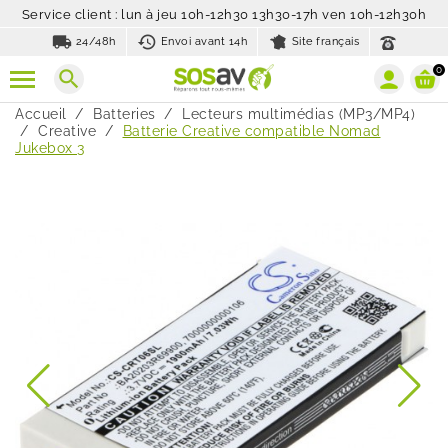
Service client : lun à jeu 10h-12h30 13h30-17h ven 10h-12h30h
local_shipping
history_toggle_off
24/48h
Envoi avant 14h
Site français
0
search
Accueil
Batteries
Lecteurs multimédias (MP3/MP4)
Creative
Batterie Creative compatible Nomad
Jukebox 3