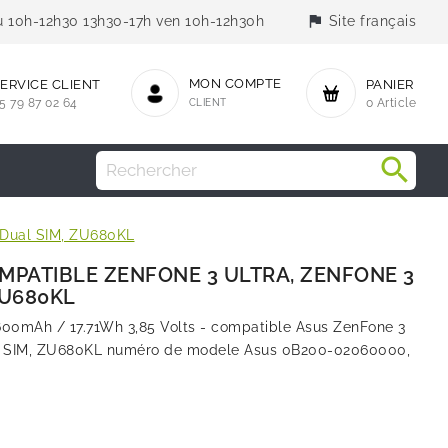
flag
jeu 10h-12h30 13h30-17h ven 10h-12h30h
Site français
MON COMPTE
ERVICE CLIENT
PANIER
5 79 87 02 64
CLIENT
0 Article
a Dual SIM, ZU680KL
MPATIBLE ZENFONE 3 ULTRA, ZENFONE 3
ZU680KL
600mAh / 17.71Wh 3,85 Volts - compatible Asus ZenFone 3
al SIM, ZU680KL numéro de modele Asus 0B200-02060000,