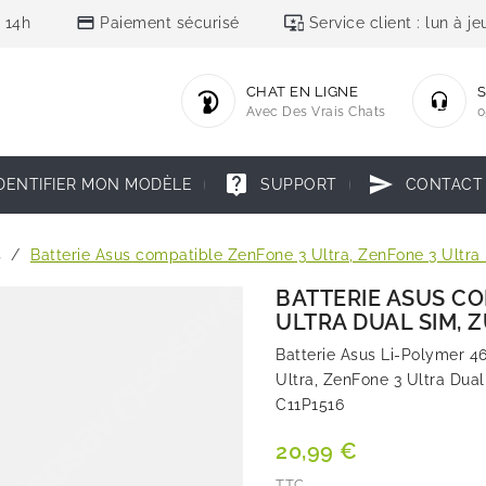
credit_card
important_devices
 14h
Paiement sécurisé
Service client : lun à 
CHAT EN LIGNE
S
Avec Des Vrais Chats
0
live_help
send
DENTIFIER MON MODÈLE
SUPPORT
CONTACT
s
Batterie Asus compatible ZenFone 3 Ultra, ZenFone 3 Ultr
BATTERIE ASUS CO
ULTRA DUAL SIM, 
Batterie Asus Li-Polymer 4
Ultra, ZenFone 3 Ultra Du
C11P1516
20,99 €
TTC