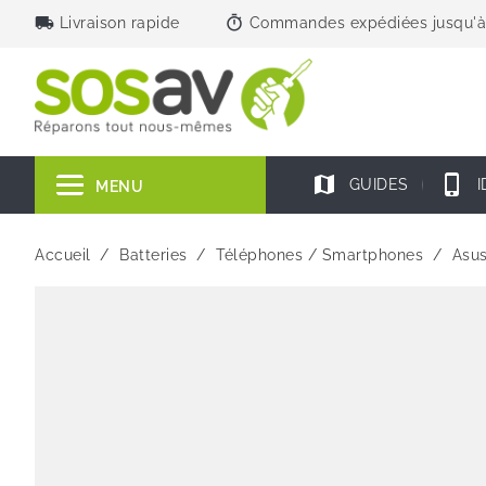
local_shipping
timer
Livraison rapide
Commandes expédiées jusqu'à
map
phone_iphone
GUIDES
I
MENU
Accueil
Batteries
Téléphones / Smartphones
Asu