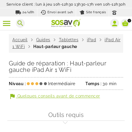
Service client : lun à jeu 10h-12h30 13h30-17h ven 10h-12h30h
local_shipping
history_toggle_off
24/48h
Envoi avant 14h
Site français
0
search
chevron_right
chevron_right
chevron_right
chevron_right
Accueil
Guides
Tablettes
iPad
iPad Air
chevron_right
1 WiFi
Haut-parleur gauche
Guide de réparation : Haut-parleur
gauche iPad Air 1 WiFi
Niveau :
Intermédiaire
Temps :
30 min
flag
Quelques conseils avant de commencer
Outils requis