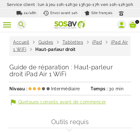
Service client : lun à jeu 10h-12h30 13h30-17h ven 10h-12h30h
local_shipping
history_toggle_off
24/48h
Envoi avant 14h
Site français
0
search
chevron_right
chevron_right
chevron_right
chevron_right
Accueil
Guides
Tablettes
iPad
iPad Air
chevron_right
1 WiFi
Haut-parleur droit
Guide de réparation : Haut-parleur
droit iPad Air 1 WiFi
Niveau :
Intermédiaire
Temps :
30 min
flag
Quelques conseils avant de commencer
Outils requis