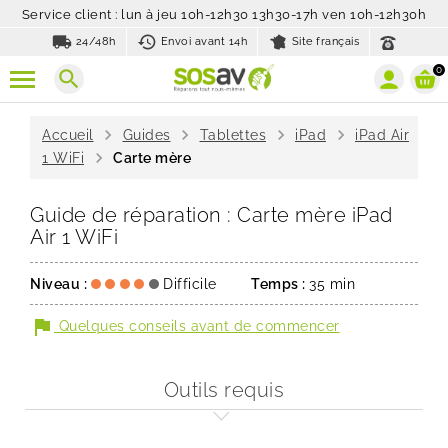
Service client : lun à jeu 10h-12h30 13h30-17h ven 10h-12h30h
local_shipping
history_toggle_off
24/48h
Envoi avant 14h
Site français
0
search
chevron_right
chevron_right
chevron_right
chevron_right
Accueil
Guides
Tablettes
iPad
iPad Air
chevron_right
1 WiFi
Carte mère
Guide de réparation : Carte mère iPad
Air 1 WiFi
Niveau :
Difficile
Temps :
35 min
flag
Quelques conseils avant de commencer
Outils requis