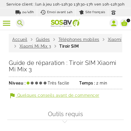
Service client : lun à jeu 10h-12h30 13h30-17h ven 10h-12h30h
local_shipping
history_toggle_off
24/48h
Envoi avant 14h
Site français
0
search
chevron_right
chevron_right
chevron_right
Accueil
Guides
Téléphones mobiles
Xiaomi
chevron_right
chevron_right
Xiaomi Mi Mix 3
Tiroir SIM
Guide de réparation : Tiroir SIM Xiaomi
Mi Mix 3
Niveau :
Très facile
Temps :
2 min
flag
Quelques conseils avant de commencer
Outils requis