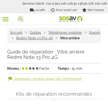
Service client : lun à jeu 10h-12h30 13h30-17h ven 10
local_shipping
history_toggle_off
24/48h
Envoi avant 14h
Site français
search
chevron_right
chevron_right
chevron_right
Accueil
Guides
Téléphones mobiles
Xiaomi
chevron_right
chevron_right
Redmi Note 13 Pro 4G
Vitre arrière
Guide de réparation : Vitre arrière
Redmi Note 13 Pro 4G
Niveau :
Facile
Temps :
15 min
flag
Quelques conseils avant de commencer
Kits de réparation recommandés