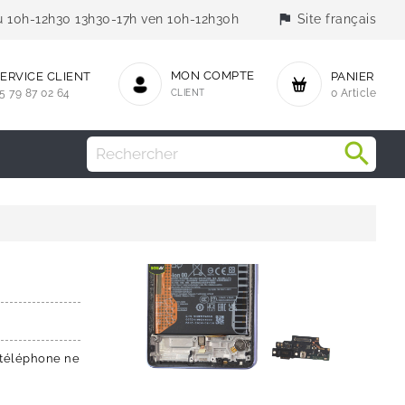
flag
jeu 10h-12h30 13h30-17h ven 10h-12h30h
Site français
MON COMPTE
ERVICE CLIENT
PANIER
5 79 87 02 64
CLIENT
0 Article
e téléphone ne