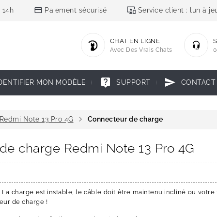
credit_card
important_devices
 14h
Paiement sécurisé
Service client : lun à 
CHAT EN LIGNE
S
Avec Des Vrais Chats
0
live_help
send
DENTIFIER MON MODÈLE
SUPPORT
CONTACT
chevron_right
Redmi Note 13 Pro 4G
Connecteur de charge
 de charge Redmi Note 13 Pro 4G
a charge est instable, le câble doit être maintenu incliné ou votr
eur de charge !