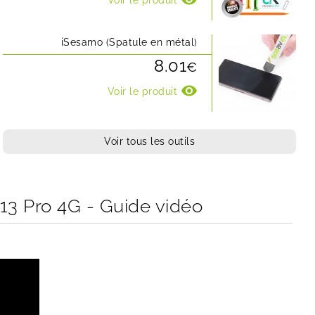
Voir le produit
iSesamo (Spatule en métal)
8.01
€
visibility
Voir le produit
Voir tous les outils
3 Pro 4G - Guide vidéo