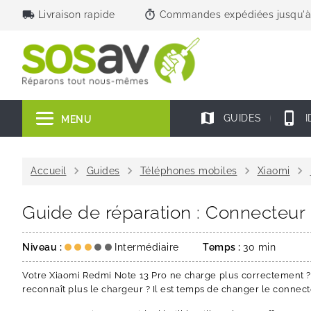
local_shipping
timer
Livraison rapide
Commandes expédiées jusqu'à
map
phone_iphone
GUIDES
I
MENU
chevron_right
chevron_right
chevron_right
chevron_right
Accueil
Guides
Téléphones mobiles
Xiaomi
Guide de réparation : Connecteur
Niveau :
Intermédiaire
Temps :
30 min
Votre Xiaomi Redmi Note 13 Pro ne charge plus correctement ? L
reconnaît plus le chargeur ? Il est temps de changer le connect