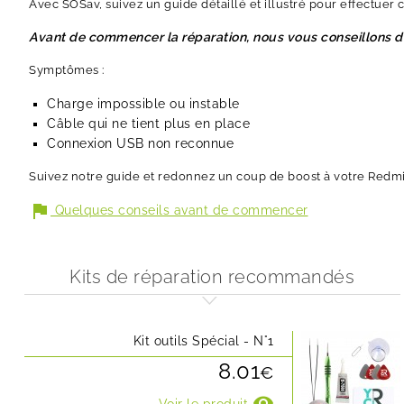
Avec SOSav, suivez un guide détaillé et illustré pour effectuer 
Avant de commencer la réparation, nous vous conseillons 
Symptômes :
Charge impossible ou instable
Câble qui ne tient plus en place
Connexion USB non reconnue
Suivez notre guide et redonnez un coup de boost à votre Redmi
flag
Quelques conseils avant de commencer
Kits de réparation recommandés
Kit outils Spécial - N°1
8.01
€
visibility