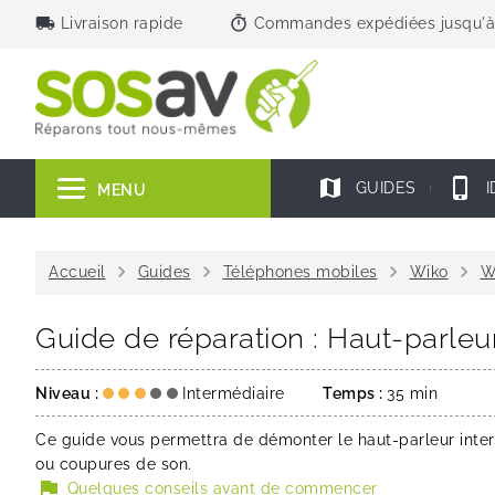
local_shipping
timer
Livraison rapide
Commandes expédiées jusqu'à
map
phone_iphone
GUIDES
I
MENU
chevron_right
chevron_right
chevron_right
chevron_right
Accueil
Guides
Téléphones mobiles
Wiko
W
Guide de réparation : Haut-parleu
Niveau :
Intermédiaire
Temps :
35 min
Ce guide vous permettra de démonter le haut-parleur inter
ou coupures de son.
flag
Quelques conseils avant de commencer