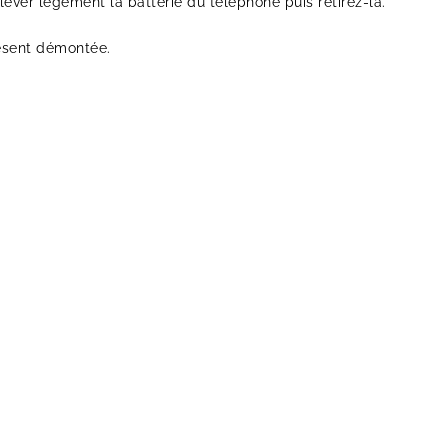
ever lègement la batterie du téléphone puis retirez-la.
résent démontée.