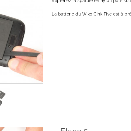
Reprenez la spatule en nylon pour soul
La batterie du Wiko Cink Five est à p