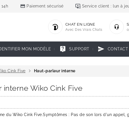
credit_card
important_devices
 14h
Paiement sécurisé
Service client : lun à 
CHAT EN LIGNE
S
Avec Des Vrais Chats
0
live_help
send
DENTIFIER MON MODÈLE
SUPPORT
CONTACT
chevron_right
iko Cink Five
Haut-parleur interne
r interne Wiko Cink Five
ne du Wiko Cink Five.Symptômes : Pas de son lors d'un appel, 