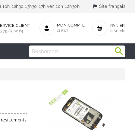
flag
jeu 10h-12h30 13h30-17h ven 10h-12h30h
Site français
MON COMPTE
ERVICE CLIENT
PANIER
5 79 87 02 64
CLIENT
0 Article
gresillements