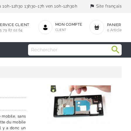
flag
jeu 10h-12h30 13h30-17h ven 10h-12h30h
Site français
MON COMPTE
ERVICE CLIENT
PANIER
5 79 87 02 64
CLIENT
0 Article
e mobile, sans
ette du mobile
il y a donc un