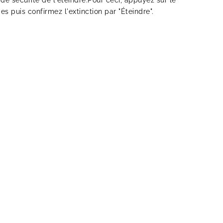
de sécurité de l'éteindre.Pour ceci, appuyez sur le
 puis confirmez l'extinction par "Éteindre".