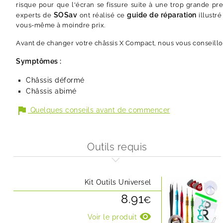
risque pour que l'écran se fissure suite à une trop grande pr
SOSav
guide de réparation
experts de
ont réalisé ce
illustr
vous-même à moindre prix.
Avant de changer votre châssis X Compact, nous vous conseill
Symptômes :
Châssis déformé
Châssis abimé
flag
Quelques conseils avant de commencer
Outils requis
Kit Outils Universel
8.91
€
visibility
Voir le produit