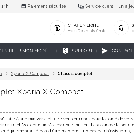
credit_card
important_devices
 14h
Paiement sécurisé
Service client : lun à 
CHAT EN LIGNE
S
Avec Des Vrais Chats
0
live_help
send
DENTIFIER MON MODÈLE
SUPPORT
CONTACT
chevron_right
chevron_right
a
Xperia X Compact
Châssis complet
mplet Xperia X Compact
ssé suite à une mauvaise chute ? Vous craignez pour la santé de votr
ner. Le châssis joue un rôle essentiel puisqu'il est comme le squel
et également à l'écran d'être bien droit. En cas de châssis tordu, 