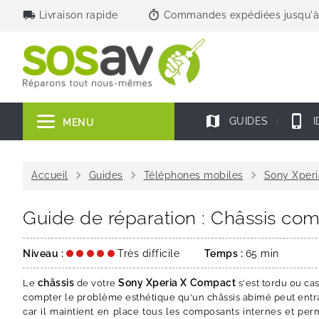
local_shipping
timer
Livraison rapide
Commandes expédiées jusqu'à
map
phone_iphone
GUIDES
I
MENU
chevron_right
chevron_right
chevron_right
Accueil
Guides
Téléphones mobiles
Sony Xperi
Guide de réparation : Châssis co
Niveau :
Très difficile
Temps :
65 min
châssis
Sony Xperia X Compact
Le
de votre
s'est tordu ou ca
compter le problème esthétique qu'un châssis abimé peut entrai
car il maintient en place tous les composants internes et perm