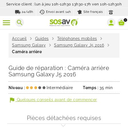
Service client : lun à jeu 10h-12h30 13h30-17h ven 10h-12h30h
local_shipping
history_toggle_off
24/48h
Envoi avant 14h
Site français
0
search
chevron_right
chevron_right
chevron_right
Accueil
Guides
Téléphones mobiles
chevron_right
chevron_right
Samsung Galaxy
Samsung Galaxy J5 2016
Caméra arrière
Guide de réparation : Caméra arrière
Samsung Galaxy J5 2016
Niveau :
Intermédiaire
Temps :
35 min
flag
Quelques conseils avant de commencer
Pièces détachées requises