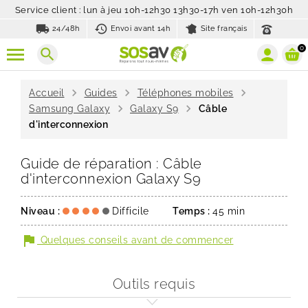
Service client : lun à jeu 10h-12h30 13h30-17h ven 10h-12h30h
local_shipping
history_toggle_off
24/48h
Envoi avant 14h
Site français
0
search
chevron_right
chevron_right
chevron_right
Accueil
Guides
Téléphones mobiles
chevron_right
chevron_right
Samsung Galaxy
Galaxy S9
Câble
d'interconnexion
Guide de réparation : Câble
d'interconnexion Galaxy S9
Niveau :
Difficile
Temps :
45 min
flag
Quelques conseils avant de commencer
Outils requis