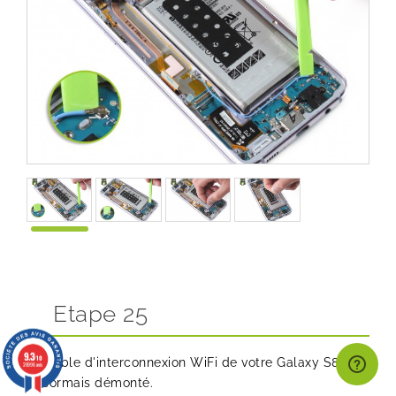
Etape 25
9.3
/10
Le câble d'interconnexion WiFi de votre Galaxy S8+ est
26996 avis
désormais démonté.