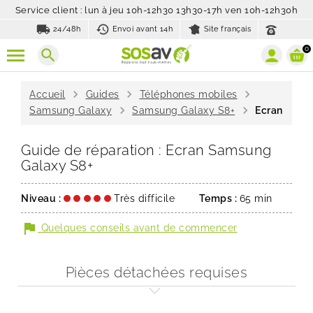
Service client : lun à jeu 10h-12h30 13h30-17h ven 10h-12h30h
local_shipping
history_toggle_off
24/48h
Envoi avant 14h
Site français
0
search
chevron_right
chevron_right
chevron_right
Accueil
Guides
Téléphones mobiles
chevron_right
chevron_right
Samsung Galaxy
Samsung Galaxy S8+
Ecran
Guide de réparation : Ecran Samsung
Galaxy S8+
Niveau :
Très difficile
Temps :
65 min
flag
Quelques conseils avant de commencer
Pièces détachées requises