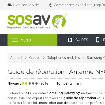
local_shipping
timer
Livraison rapide
Commandes expédiées jusqu'à
map
phone_iphone
GUIDES
I
MENU
chevron_right
chevron_right
chevron_right
Accueil
Guides
Téléphones mobiles
Samsung G
Guide de réparation : Antenne N
Niveau :
Facile
Temps :
25 min
Samsung Galaxy S7
La fonction NFC de votre
ne fonctionne p
guide de réparation
conseils de nos experts à travers ce
vous 
tarif deux à trois fois moins cher que de passer par un professio