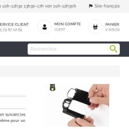
flag
jeu 10h-12h30 13h30-17h ven 10h-12h30h
Site français
MON COMPTE
ERVICE CLIENT
PANIER
5 79 87 02 64
CLIENT
0 Article
n suivant les
même pour un