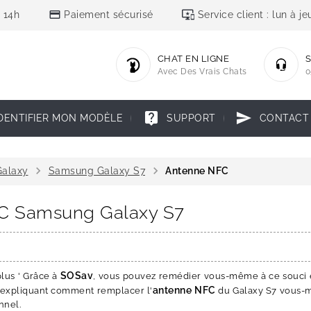
credit_card
important_devices
 14h
Paiement sécurisé
Service client : lun à 
CHAT EN LIGNE
S
Avec Des Vrais Chats
0
live_help
send
DENTIFIER MON MODÈLE
SUPPORT
CONTACT
chevron_right
chevron_right
alaxy
Samsung Galaxy S7
Antenne NFC
FC Samsung Galaxy S7
SOSav
lus ' Grâce à
, vous pouvez remédier vous-même à ce souci e
antenne NFC
expliquant comment remplacer l'
du Galaxy S7 vous-
nnel.