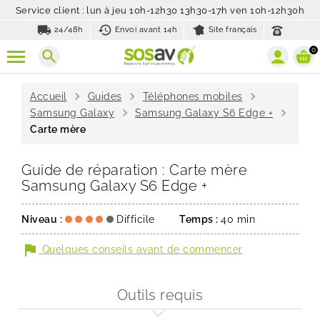
Service client : lun à jeu 10h-12h30 13h30-17h ven 10h-12h30h
local_shipping
history_toggle_off
24/48h
Envoi avant 14h
Site français
0
search
chevron_right
chevron_right
chevron_right
Accueil
Guides
Téléphones mobiles
chevron_right
chevron_right
Samsung Galaxy
Samsung Galaxy S6 Edge +
Carte mère
Guide de réparation : Carte mère
Samsung Galaxy S6 Edge +
Niveau :
Difficile
Temps :
40 min
flag
Quelques conseils avant de commencer
Outils requis