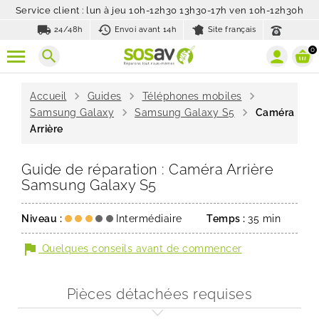
Service client : lun à jeu 10h-12h30 13h30-17h ven 10h-12h30h
local_shipping
history_toggle_off
24/48h
Envoi avant 14h
Site français
0
search
chevron_right
chevron_right
chevron_right
Accueil
Guides
Téléphones mobiles
chevron_right
chevron_right
Samsung Galaxy
Samsung Galaxy S5
Caméra
Arrière
Guide de réparation : Caméra Arrière
Samsung Galaxy S5
Niveau :
Intermédiaire
Temps :
35 min
flag
Quelques conseils avant de commencer
Pièces détachées requises