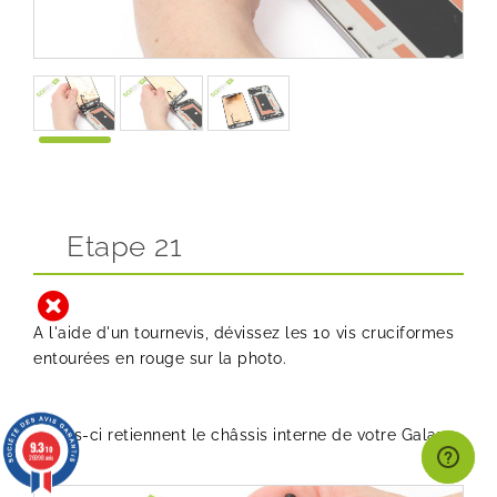
Etape 21
A l'aide d'un tournevis, dévissez les 10 vis cruciformes
entourées en rouge sur la photo.
Celles-ci retiennent le châssis interne de votre Galaxy
9.3
/10
S5.
26998 avis