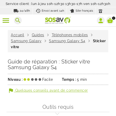
Service client : lun à jeu 10h-12h30 13h30-17h ven 10h-12h30h
local_shipping
history_toggle_off
24/48h
Envoi avant 14h
Site français
0
search
chevron_right
chevron_right
chevron_right
Accueil
Guides
Téléphones mobiles
chevron_right
chevron_right
Samsung Galaxy
Samsung Galaxy S4
Sticker
vitre
Guide de réparation : Sticker vitre
Samsung Galaxy S4
Niveau :
Facile
Temps :
5 min
flag
Quelques conseils avant de commencer
Outils requis