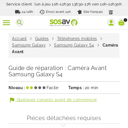
Service client : lun à jeu 10h-12h30 13h30-17h ven 10h-12h30h
local_shipping
history_toggle_off
24/48h
Envoi avant 14h
Site français
0
search
chevron_right
chevron_right
chevron_right
Accueil
Guides
Téléphones mobiles
chevron_right
chevron_right
Samsung Galaxy
Samsung Galaxy S4
Caméra
Avant
Guide de réparation : Caméra Avant
Samsung Galaxy S4
Niveau :
Facile
Temps :
20 min
flag
Quelques conseils avant de commencer
Pièces détachées requises