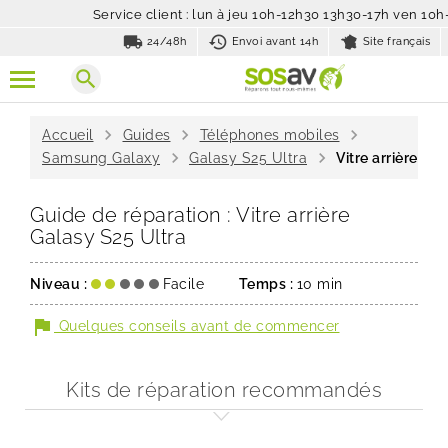
Service client : lun à jeu 10h-12h30 13h30-17h ven 10
local_shipping
history_toggle_off
24/48h
Envoi avant 14h
Site français
search
chevron_right
chevron_right
chevron_right
Accueil
Guides
Téléphones mobiles
chevron_right
chevron_right
Samsung Galaxy
Galasy S25 Ultra
Vitre arrière
Guide de réparation : Vitre arrière
Galasy S25 Ultra
Niveau :
Facile
Temps :
10 min
flag
Quelques conseils avant de commencer
Kits de réparation recommandés