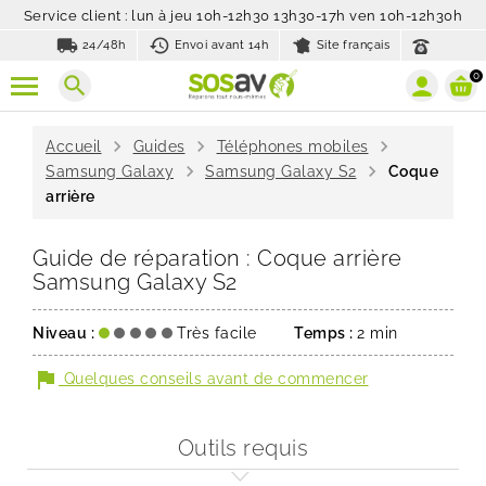
Service client : lun à jeu 10h-12h30 13h30-17h ven 10h-12h30h
local_shipping
history_toggle_off
24/48h
Envoi avant 14h
Site français
0
search
chevron_right
chevron_right
chevron_right
Accueil
Guides
Téléphones mobiles
chevron_right
chevron_right
Samsung Galaxy
Samsung Galaxy S2
Coque
arrière
Guide de réparation : Coque arrière
Samsung Galaxy S2
Niveau :
Très facile
Temps :
2 min
flag
Quelques conseils avant de commencer
Outils requis