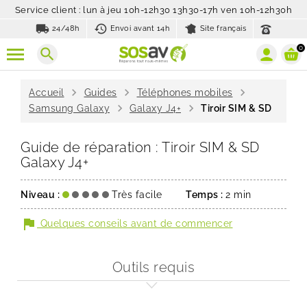
Service client : lun à jeu 10h-12h30 13h30-17h ven 10h-12h30h
local_shipping
history_toggle_off
24/48h
Envoi avant 14h
Site français
0
search
chevron_right
chevron_right
chevron_right
Accueil
Guides
Téléphones mobiles
chevron_right
chevron_right
Samsung Galaxy
Galaxy J4+
Tiroir SIM & SD
Guide de réparation : Tiroir SIM & SD
Galaxy J4+
Niveau :
Très facile
Temps :
2 min
flag
Quelques conseils avant de commencer
Outils requis