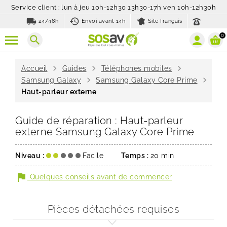
Service client : lun à jeu 10h-12h30 13h30-17h ven 10h-12h30h
local_shipping
history_toggle_off
24/48h
Envoi avant 14h
Site français
0
search
chevron_right
chevron_right
chevron_right
Accueil
Guides
Téléphones mobiles
chevron_right
chevron_right
Samsung Galaxy
Samsung Galaxy Core Prime
Haut-parleur externe
Guide de réparation : Haut-parleur
externe Samsung Galaxy Core Prime
Niveau :
Facile
Temps :
20 min
flag
Quelques conseils avant de commencer
Pièces détachées requises