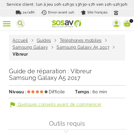
Service client : lun à jeu 10h-12h30 13h30-17h ven 10h-12h30h
local_shipping
history_toggle_off
24/48h
Envoi avant 14h
Site français
0
search
chevron_right
chevron_right
chevron_right
Accueil
Guides
Téléphones mobiles
chevron_right
chevron_right
Samsung Galaxy
Samsung Galaxy A5 2017
Vibreur
Guide de réparation : Vibreur
Samsung Galaxy A5 2017
Niveau :
Difficile
Temps :
60 min
flag
Quelques conseils avant de commencer
Outils requis