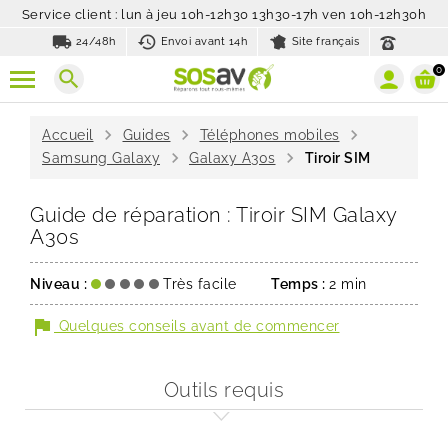
Service client : lun à jeu 10h-12h30 13h30-17h ven 10h-12h30h
local_shipping
history_toggle_off
24/48h
Envoi avant 14h
Site français
0
search
chevron_right
chevron_right
chevron_right
Accueil
Guides
Téléphones mobiles
chevron_right
chevron_right
Samsung Galaxy
Galaxy A30s
Tiroir SIM
Guide de réparation : Tiroir SIM Galaxy
A30s
Niveau :
Très facile
Temps :
2 min
flag
Quelques conseils avant de commencer
Outils requis