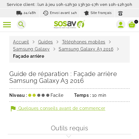
Service client : lun à jeu 10h-12h30 13h30-17h ven 10h-12h30h
local_shipping
history_toggle_off
24/48h
Envoi avant 14h
Site français
0
search
chevron_right
chevron_right
chevron_right
Accueil
Guides
Téléphones mobiles
chevron_right
chevron_right
Samsung Galaxy
Samsung Galaxy A3 2016
Façade arrière
Guide de réparation : Façade arrière
Samsung Galaxy A3 2016
Niveau :
Facile
Temps :
10 min
flag
Quelques conseils avant de commencer
Outils requis