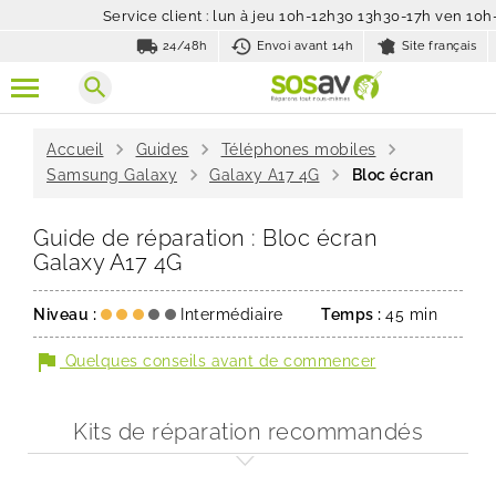
Service client : lun à jeu 10h-12h30 13h30-17h ven 10
local_shipping
history_toggle_off
24/48h
Envoi avant 14h
Site français
search
chevron_right
chevron_right
chevron_right
Accueil
Guides
Téléphones mobiles
chevron_right
chevron_right
Samsung Galaxy
Galaxy A17 4G
Bloc écran
Guide de réparation : Bloc écran
Galaxy A17 4G
Niveau :
Intermédiaire
Temps :
45 min
flag
Quelques conseils avant de commencer
Kits de réparation recommandés