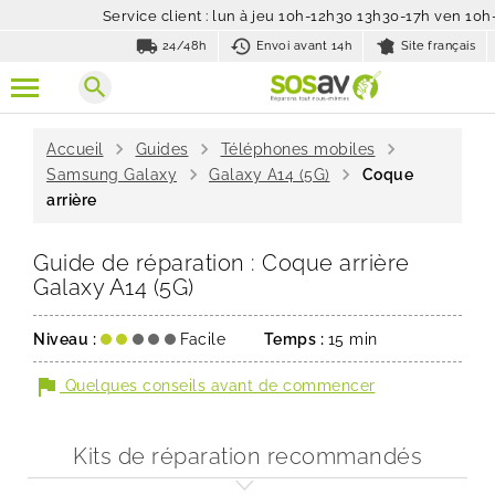
Service client : lun à jeu 10h-12h30 13h30-17h ven 10
local_shipping
history_toggle_off
24/48h
Envoi avant 14h
Site français
search
chevron_right
chevron_right
chevron_right
Accueil
Guides
Téléphones mobiles
chevron_right
chevron_right
Samsung Galaxy
Galaxy A14 (5G)
Coque
arrière
Guide de réparation : Coque arrière
Galaxy A14 (5G)
Niveau :
Facile
Temps :
15 min
flag
Quelques conseils avant de commencer
Kits de réparation recommandés