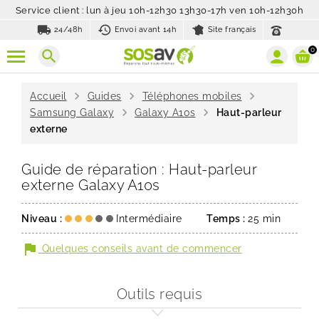
Service client : lun à jeu 10h-12h30 13h30-17h ven 10h-12h30h
local_shipping
history_toggle_off
24/48h
Envoi avant 14h
Site français
0
search
chevron_right
chevron_right
chevron_right
Accueil
Guides
Téléphones mobiles
chevron_right
chevron_right
Samsung Galaxy
Galaxy A10s
Haut-parleur
externe
Guide de réparation : Haut-parleur
externe Galaxy A10s
Niveau :
Intermédiaire
Temps :
25 min
flag
Quelques conseils avant de commencer
Outils requis