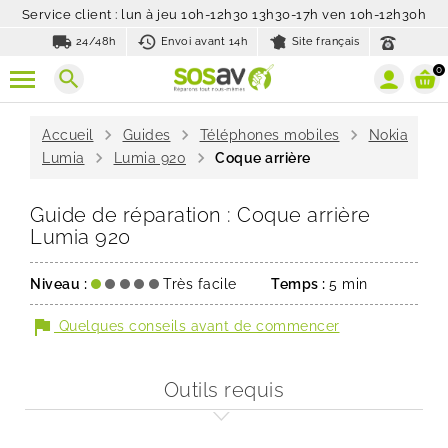
Service client : lun à jeu 10h-12h30 13h30-17h ven 10h-12h30h
local_shipping
history_toggle_off
24/48h
Envoi avant 14h
Site français
0
search
chevron_right
chevron_right
chevron_right
Accueil
Guides
Téléphones mobiles
Nokia
chevron_right
chevron_right
Lumia
Lumia 920
Coque arrière
Guide de réparation : Coque arrière
Lumia 920
Niveau :
Très facile
Temps :
5 min
flag
Quelques conseils avant de commencer
Outils requis