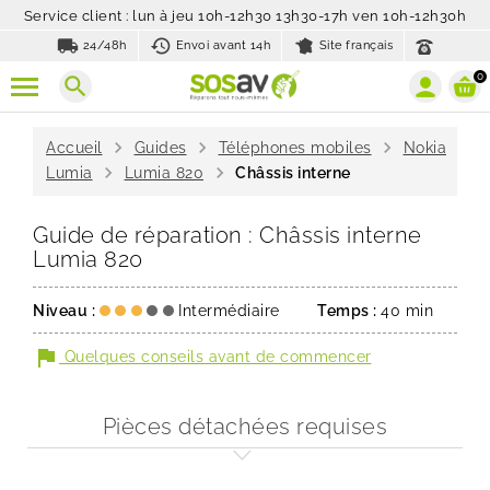
Service client : lun à jeu 10h-12h30 13h30-17h ven 10h-12h30h
local_shipping
history_toggle_off
24/48h
Envoi avant 14h
Site français
0
search
chevron_right
chevron_right
chevron_right
Accueil
Guides
Téléphones mobiles
Nokia
chevron_right
chevron_right
Lumia
Lumia 820
Châssis interne
Guide de réparation : Châssis interne
Lumia 820
Niveau :
Intermédiaire
Temps :
40 min
flag
Quelques conseils avant de commencer
Pièces détachées requises