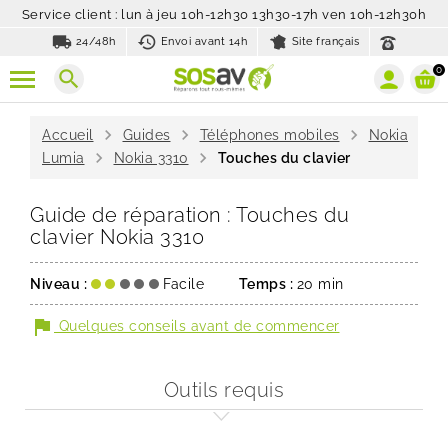
Service client : lun à jeu 10h-12h30 13h30-17h ven 10h-12h30h
local_shipping
history_toggle_off
24/48h
Envoi avant 14h
Site français
0
search
chevron_right
chevron_right
chevron_right
Accueil
Guides
Téléphones mobiles
Nokia
chevron_right
chevron_right
Lumia
Nokia 3310
Touches du clavier
Guide de réparation : Touches du
clavier Nokia 3310
Niveau :
Facile
Temps :
20 min
flag
Quelques conseils avant de commencer
Outils requis