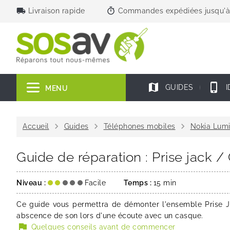
local_shipping
timer
Livraison rapide
Commandes expédiées jusqu'à
map
phone_iphone
GUIDES
I
MENU
chevron_right
chevron_right
chevron_right
Accueil
Guides
Téléphones mobiles
Nokia Lum
Guide de réparation : Prise jack 
Niveau :
Facile
Temps :
15 min
Ce guide vous permettra de démonter l'ensemble Prise 
abscence de son lors d'une écoute avec un casque.
flag
Quelques conseils avant de commencer