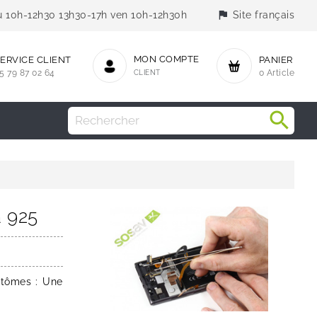
flag
jeu 10h-12h30 13h30-17h ven 10h-12h30h
Site français
MON COMPTE
ERVICE CLIENT
PANIER
5 79 87 02 64
CLIENT
0 Article
a 925
ptômes : Une