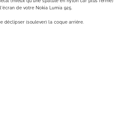
étal (mieux qu'une spatule en nylon car plus ferme)
 l'écran de votre Nokia Lumia 925.
de déclipser (soulever) la coque arrière.