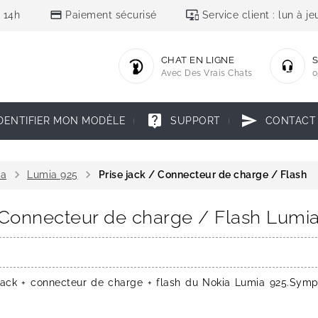
credit_card
important_devices
 14h
Paiement sécurisé
Service client : lun à 
CHAT EN LIGNE
S
Avec Des Vrais Chats
0
live_help
send
DENTIFIER MON MODÈLE
SUPPORT
CONTACT
chevron_right
chevron_right
ia
Lumia 925
Prise jack / Connecteur de charge / Flash
/ Connecteur de charge / Flash Lumi
Jack + connecteur de charge + flash du Nokia Lumia 925.Sym