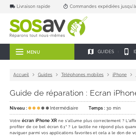
local_shipping
timer
Livraison rapide
Commandes expédiées jusqu'à
map
phone_iphone
GUIDES
I
MENU
chevron_right
chevron_right
chevron_right
chevron_right
Accueil
Guides
Téléphones mobiles
iPhone
Guide de réparation : Ecran iPho
Niveau :
Intermédiaire
Temps :
30 min
écran iPhone XR
Votre
ne s'allume plus correctement ? L'aff
profiter de ce bel écran 6.1" ? Le tactile ne répond plus qua
naviguer parmi vos applications favorites et cela a le don de 