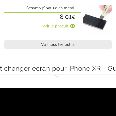
iSesamo (Spatule en métal)
8.01
€
visibility
Voir le produit
Voir tous les outils
changer ecran pour iPhone XR - Gu