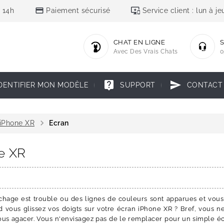
credit_card
important_devices
 14h
Paiement sécurisé
Service client : lun à 
CHAT EN LIGNE
S
Avec Des Vrais Chats
0
live_help
send
DENTIFIER MON MODÈLE
SUPPORT
CONTACT
chevron_right
iPhone XR
Ecran
ne XR
ichage est trouble ou des lignes de couleurs sont apparues et vo
nd vous glissez vos doigts sur votre écran iPhone XR ? Bref, vous 
vous agacer. Vous n'envisagez pas de le remplacer pour un simple écr