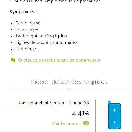
iCloud ou iTunes. Simple mesure de précaution.
Symptômes :
Ecran cassé
Ecran rayé
Tactile qui ne réagit plus
Lignes de couleurs anormales
Ecran noir
flag
Quelques conseils avant de commencer
Pièces détachées requises
Joint étanchéité écran - iPhone XR
4.41
€
visibility
Voir le produit