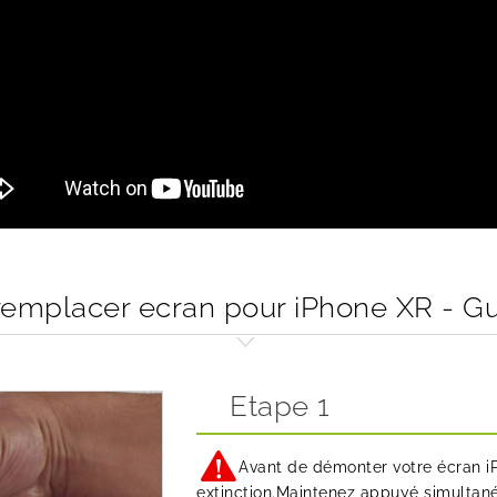
mplacer ecran pour iPhone XR - G
Etape 1
Avant de démonter votre écran iP
extinction.Maintenez appuyé simultané