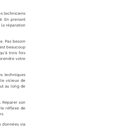
os techniciens
é. En prenant
la réparation
e. Pas besoin
R est beaucoup
'à trois fois
 prendre votre
es techniques
cle vicieux de
ut au long de
s. Réparer son
 le réflexe de
es.
s données via