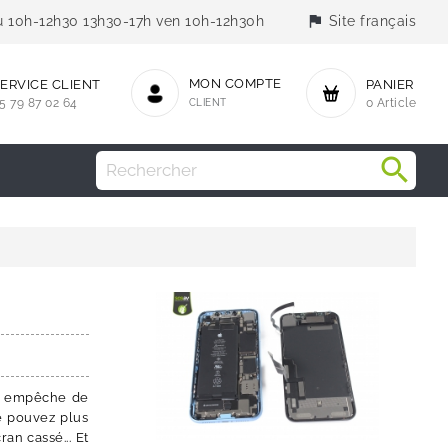
flag
jeu 10h-12h30 13h30-17h ven 10h-12h30h
Site français
MON COMPTE
ERVICE CLIENT
PANIER
5 79 87 02 64
CLIENT
0 Article
us empêche de
ne pouvez plus
an cassé... Et