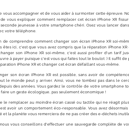
 de vous accompagner et de vous aider à surmonter cette épreuve. N
 de vous expliquer comment remplacer cet écran iPhone XR fissur
seconde jeunesse à votre smartphone chéri. Osez vous lancer dans 
vec votre téléphone.
afin de comprendre comment changer son écran iPhone XR soi-mêm
s êtes ici, c'est que vous avez compris que la réparation iPhone X
ger son iPhone XR soi-même, c'est aussi profiter d'un tarif jusqu
re à payer puisque c'est vous qui faites tout le boulot :) Il suffit de
éparation iPhone XR et changer cet écran défaillant vous-même.
ger son écran iPhone XR est possible, sans avoir de compétenc
out le monde peut y arriver. Ainsi, vous ne tombez pas dans le cer
depuis des années. Vous gardez le contrôle de votre smartphone to
t faire un geste écologique, pas seulement économique !
 le remplacer au moindre écran cassé ou tactile qui ne réagit plu
, c'est avoir un comportement éco-responsable. Vous avez désormais
é et la planète vous remerciera de ne pas créer des e-déchets inutil
 nous vous conseillons d'effectuer une sauvegarde complète de vo