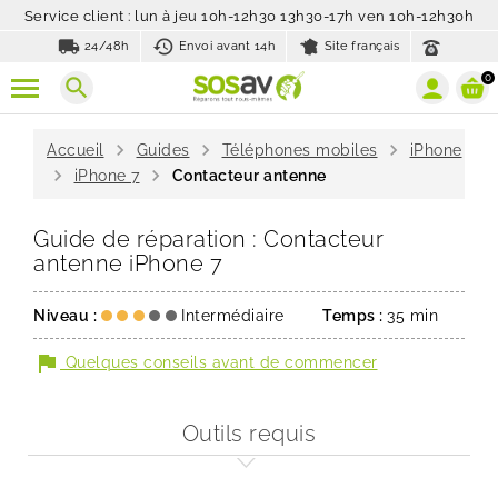
Service client : lun à jeu 10h-12h30 13h30-17h ven 10h-12h30h
local_shipping
history_toggle_off
24/48h
Envoi avant 14h
Site français
0
search
chevron_right
chevron_right
chevron_right
Accueil
Guides
Téléphones mobiles
iPhone
chevron_right
chevron_right
iPhone 7
Contacteur antenne
Guide de réparation : Contacteur
antenne iPhone 7
Niveau :
Intermédiaire
Temps :
35 min
flag
Quelques conseils avant de commencer
Outils requis