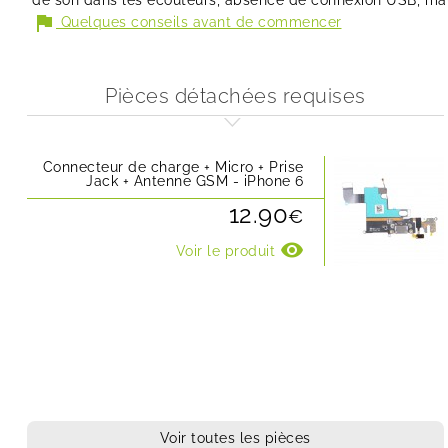
de son dans les écouteurs, absence de connexion USB, mauv
flag
Quelques conseils avant de commencer
Pièces détachées requises
Connecteur de charge + Micro + Prise
Jack + Antenne GSM - iPhone 6
12.90
€
visibility
Voir le produit
Voir toutes les pièces