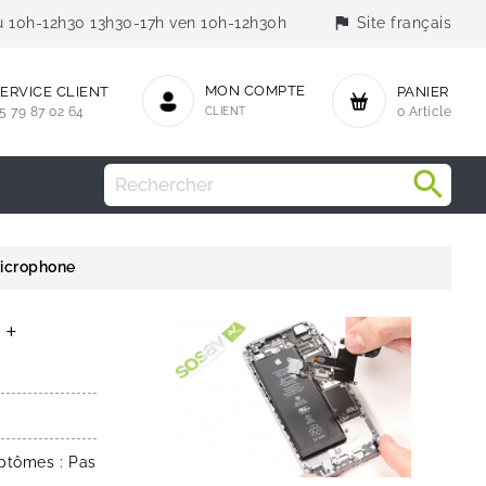
flag
jeu 10h-12h30 13h30-17h ven 10h-12h30h
Site français
MON COMPTE
ERVICE CLIENT
PANIER
5 79 87 02 64
CLIENT
0 Article
Microphone
 +
ptômes : Pas