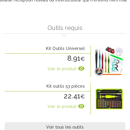
aise réception réseau ou interlocuteur qui n'entend rien/mal
Outils requis
Kit Outils Universel
8.91
€
visibility
Voir le produit
Kit outils 53 pièces
22.41
€
visibility
Voir le produit
Voir tous les outils