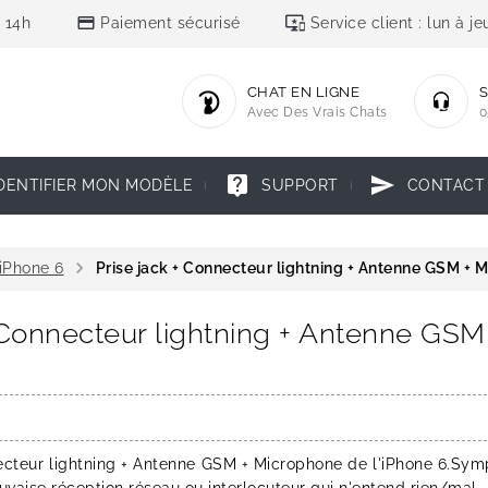
credit_card
important_devices
 14h
Paiement sécurisé
Service client : lun à 
CHAT EN LIGNE
S
Avec Des Vrais Chats
0
live_help
send
DENTIFIER MON MODÈLE
SUPPORT
CONTACT
chevron_right
iPhone 6
Prise jack + Connecteur lightning + Antenne GSM + 
+ Connecteur lightning + Antenne GSM
ecteur lightning + Antenne GSM + Microphone de l'iPhone 6.Sym