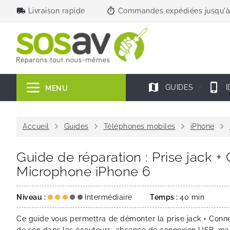
local_shipping
timer
Livraison rapide
Commandes expédiées jusqu'à
map
phone_iphone
GUIDES
I
MENU
chevron_right
chevron_right
chevron_right
chevron_right
Accueil
Guides
Téléphones mobiles
iPhone
Guide de réparation : Prise jack 
Microphone iPhone 6
Niveau :
Intermédiaire
Temps :
40 min
Ce guide vous permettra de démonter la prise jack + Conn