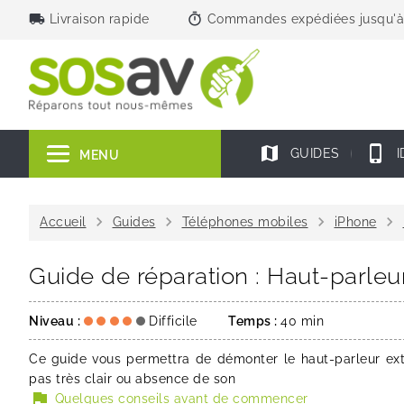
local_shipping
timer
Livraison rapide
Commandes expédiées jusqu'à
map
phone_iphone
GUIDES
I
MENU
chevron_right
chevron_right
chevron_right
chevron_right
Accueil
Guides
Téléphones mobiles
iPhone
Guide de réparation : Haut-parleu
Niveau :
Difficile
Temps :
40 min
Ce guide vous permettra de démonter le haut-parleur ext
pas très clair ou absence de son
flag
Quelques conseils avant de commencer