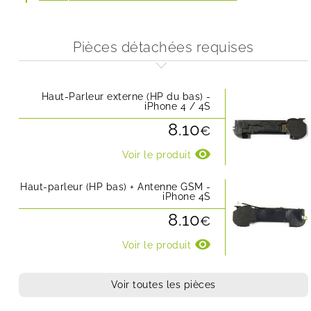
Pièces détachées requises
Haut-Parleur externe (HP du bas) -
iPhone 4 / 4S
8.10
€
visibility
Voir le produit
Haut-parleur (HP bas) + Antenne GSM -
iPhone 4S
8.10
€
visibility
Voir le produit
Voir toutes les pièces