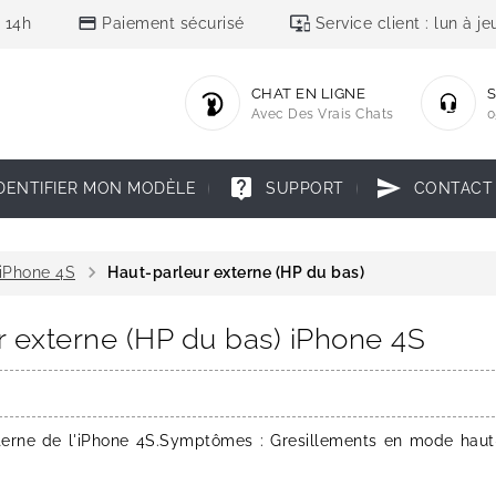
credit_card
important_devices
 14h
Paiement sécurisé
Service client : lun à 
CHAT EN LIGNE
S
Avec Des Vrais Chats
0
live_help
send
DENTIFIER MON MODÈLE
SUPPORT
CONTACT
chevron_right
iPhone 4S
Haut-parleur externe (HP du bas)
r externe (HP du bas) iPhone 4S
erne de l'iPhone 4S.Symptômes : Gresillements en mode haut-