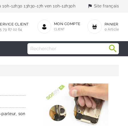
flag
jeu 10h-12h30 13h30-17h ven 10h-12h30h
Site français
MON COMPTE
ERVICE CLIENT
PANIER
5 79 87 02 64
CLIENT
0 Article
parleur, son