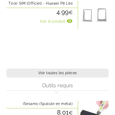
Tiroir SIM (Officiel) - Huawei P8 Lite
4.99
€
visibility
Voir le produit
Voir toutes les pièces
Outils requis
iSesamo (Spatule en métal)
8.01
€