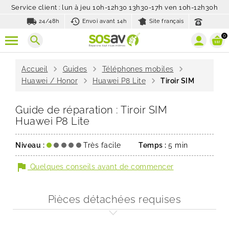
Service client : lun à jeu 10h-12h30 13h30-17h ven 10h-12h30h
local_shipping
history_toggle_off
24/48h
Envoi avant 14h
Site français
0
search
chevron_right
chevron_right
chevron_right
Accueil
Guides
Téléphones mobiles
chevron_right
chevron_right
Huawei / Honor
Huawei P8 Lite
Tiroir SIM
Guide de réparation : Tiroir SIM
Huawei P8 Lite
Niveau :
Très facile
Temps :
5 min
flag
Quelques conseils avant de commencer
Pièces détachées requises