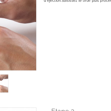
d'éjection.Saisissez le tiroir puis procé
Etape 3