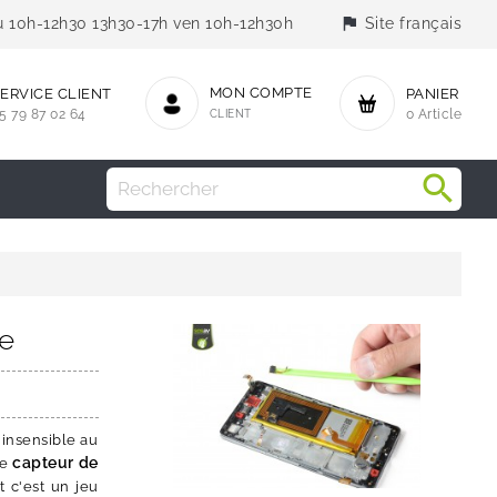
flag
jeu 10h-12h30 13h30-17h ven 10h-12h30h
Site français
MON COMPTE
ERVICE CLIENT
PANIER
5 79 87 02 64
CLIENT
0 Article
te
 insensible au
capteur de
le
 c'est un jeu