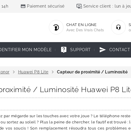
credit_card
important_devices
 14h
Paiement sécurisé
Service client : lun à 
CHAT EN LIGNE
S
Avec Des Vrais Chats
0
live_help
send
DENTIFIER MON MODÈLE
SUPPORT
CONTACT
chevron_right
chevron_right
Honor
Huawei P8 Lite
Capteur de proximité / Luminosité
proximité / Luminosité Huawei P8 Li
yez par mégarde sur les touches avec votre joue ? Le téléphone reste
 sortez au soleil ? Plus la peine de chercher, le fautif est trouvé : 
de vos soucis ! Son remplacement résoudra tous ces problèmes et