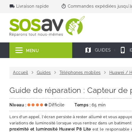
local_shipping
timer
Livraison rapide
Commandes expédiées jusqu'à
map
phone_iphone
GUIDES
I
MENU
chevron_right
chevron_right
chevron_right
Accueil
Guides
Téléphones mobiles
Huawei / 
Guide de réparation : Capteur de 
Niveau :
Difficile
Temps :
65 min
Lors d'un appel, l'écran persiste à rester allumé et vous appu
variations de luminosité lorsque vous rentrez dans un batiment ou
proximité et luminosité Huawei P8 Lite
est le responsable 