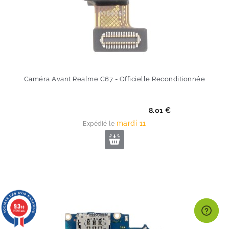
Caméra Avant Realme C67 - Officielle Reconditionnée
Prix
8.01 €
mardi 11
Expédié le
9.3
/10
26996 avis