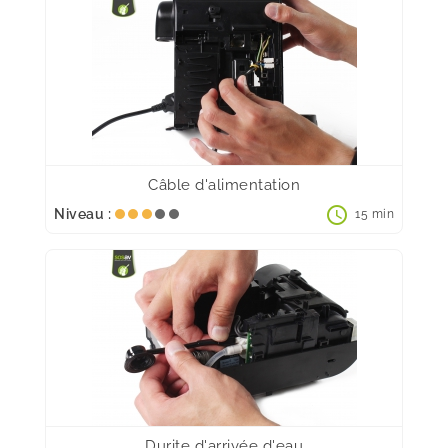
Câble d'alimentation
schedule
Niveau :
15 min
Durite d'arrivée d'eau