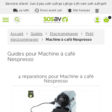
Service client : lun à jeu 10h-12h30 13h30-17h ven 10h-12h30h
local_shipping
history_toggle_off
24/48h
Envoi avant 14h
Site français
0
search
chevron_right
chevron_right
chevron_right
Accueil
Guides
Electroménager
Petit
chevron_right
électroménager
Machine à café Nespresso
Guides pour Machine à café
Nespresso
4 réparations pour Machine à café
Nespresso