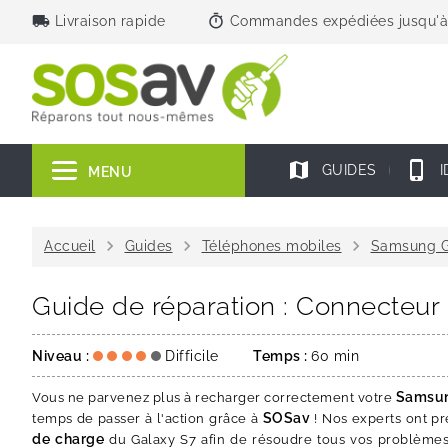
local_shipping
timer
Livraison rapide
Commandes expédiées jusqu'à
map
phone_iphone
GUIDES
I
MENU
chevron_right
chevron_right
chevron_right
Accueil
Guides
Téléphones mobiles
Samsung G
Guide de réparation : Connecteu
Niveau :
Difficile
Temps :
60 min
Samsun
Vous ne parvenez plus à recharger correctement votre
SOSav
temps de passer à l'action grâce à
! Nos experts ont p
de charge
du Galaxy S7 afin de résoudre tous vos problèmes