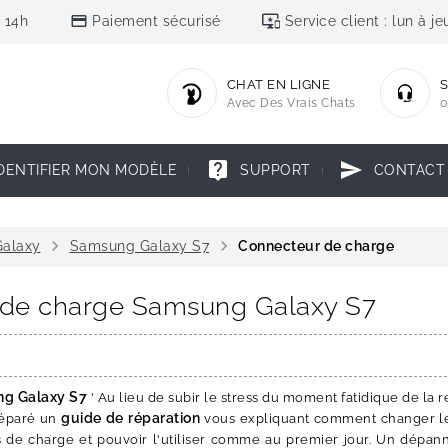
credit_card
important_devices
 14h
Paiement sécurisé
Service client : lun à 
CHAT EN LIGNE
S
Avec Des Vrais Chats
0
live_help
send
DENTIFIER MON MODÈLE
SUPPORT
CONTACT
chevron_right
chevron_right
alaxy
Samsung Galaxy S7
Connecteur de charge
r de charge Samsung Galaxy S7
g Galaxy S7
' Au lieu de subir le stress du moment fatidique de la re
guide de réparation
réparé un
vous expliquant comment changer 
 de charge et pouvoir l'utiliser comme au premier jour. Un dépan