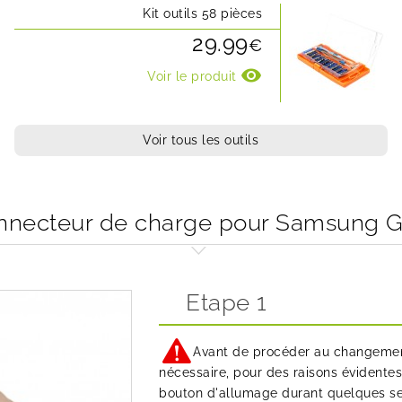
Kit outils 58 pièces
29.99
€
visibility
Voir le produit
Voir tous les outils
necteur de charge pour Samsung Ga
Etape 1
Avant de procéder au changement
nécessaire, pour des raisons évidentes 
bouton d'allumage durant quelques sec