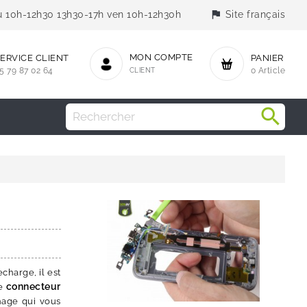
flag
jeu 10h-12h30 13h30-17h ven 10h-12h30h
Site français
MON COMPTE
ERVICE CLIENT
PANIER
5 79 87 02 64
CLIENT
0 Article
charge, il est
connecteur
le
nage qui vous