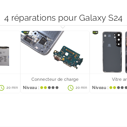
4 réparations pour Galaxy S24
Connecteur de charge
Vitre ar
hedule
schedule
Niveau :
Niveau :
20 min
20 min