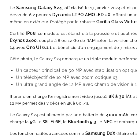
Samsung Galaxy S24
Le
, officialisé le 17 janvier 2024 et d
Dynamic LTPO AMOLED 2X
écran de 6,2 pouces
, offrant un 
Gorilla Glass Victu
même en extérieur. Protégé par le robuste
IP68
Certifié
, ce modèle est étanche à la poussière et peut ré
Exynos 2400
, couplé à 8 ou 12 Go de RAM selon la version cho
14
One UI 6.1.1
avec
et bénéficie d’un engagement de 7 mises à
Côté photo, le Galaxy S24 embarque un triple module performan
Un capteur principal de 50 MP avec stabilisation optique
Un téléobjectif de 10 MP avec zoom optique x3.
Un ultra grand angle de 12 MP avec champ de vision à 1
8K à 30 i/s
Il prend en charge l’enregistrement vidéo jusqu’à
et
12 MP permet des vidéos en 4K à 60 i/s.
4000 mAh
Le Galaxy S24 est alimenté par une batterie de
, co
5G
Wi-Fi 6E
Bluetooth 5.3
NFC
charge la
, le
, le
, le
et embarqu
Samsung DeX
Les fonctionnalités avancées comme
(filaire et 