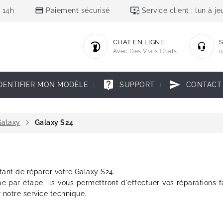
credit_card
important_devices
 14h
Paiement sécurisé
Service client : lun à 
CHAT EN LIGNE
S
Avec Des Vrais Chats
0
live_help
send
DENTIFIER MON MODÈLE
SUPPORT
CONTACT
chevron_right
alaxy
Galaxy S24
tant de réparer votre Galaxy S24.
pe par étape, ils vous permettront d'effectuer vos réparations f
r notre service technique.