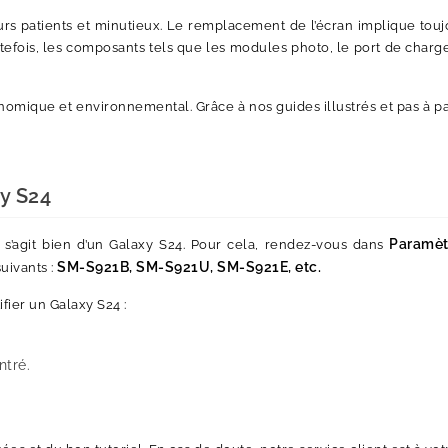
eurs patients et minutieux. Le remplacement de l’écran implique to
utefois, les composants tels que les modules photo, le port de char
conomique et environnemental. Grâce à nos guides illustrés et pas à
y S24
Paramèt
il s’agit bien d’un Galaxy S24. Pour cela, rendez-vous dans
SM-S921B, SM-S921U, SM-S921E, etc.
uivants :
ifier un Galaxy S24 :
ntré.