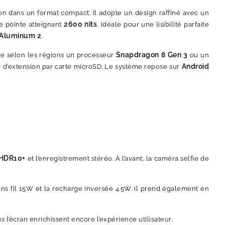
ation dans un format compact. Il adopte un design raffiné avec un
2600 nits
e pointe atteignant
, idéale pour une lisibilité parfaite
 Aluminum 2
.
Snapdragon 8 Gen 3
gre selon les régions un processeur
ou un
Android
ité d’extension par carte microSD. Le système repose sur
HDR10+
et l’enregistrement stéréo. À l’avant, la caméra selfie de
ans fil 15W et la recharge inversée 4.5W. Il prend également en
s l’écran enrichissent encore l’expérience utilisateur.