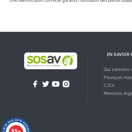
Une identification correcte garantit l'utilisation des pièces adap
EN SAVOIR 
Qui sommes n
Pourquoi répa
C.G.V
Mentions lég
9.3
/10