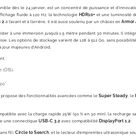
isponible dès le 24 janvier, est un concentré de puissance et d’innov
HDR10+
affichage fluide à 120 Hz, la technologie
et une luminosité d
s 2
Armor
à l’avant et à l’arrière, il est aussi soutenu par un châssis en
sister à une immersion jusqu’à 1,5 mètre pendant 30 minutes. Il intè
isie. Les options de stockage varient de 128 à 512 Go, sans possibil
 jour majeures d'Android.
t :
 (OIS).
20°.
Super Steady
 propose des fonctionnalités avancées comme le
, le
mpatible avec la charge rapide 25W (50 % en 30 min), la recharge s
USB-C 3.2
DisplayPort 1.2
e une connectique
avec compatibilité
.
Circle to Search
sans fil),
, et le lecteur d’empreintes ultrasonique sou