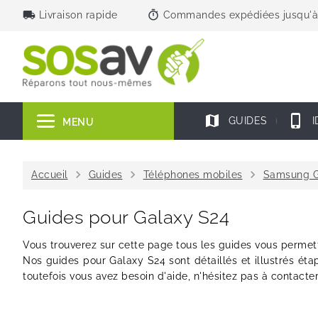
local_shipping
timer
Livraison rapide
Commandes expédiées jusqu'à
map
phone_iphone
GUIDES
I
MENU
chevron_right
chevron_right
chevron_right
Accueil
Guides
Téléphones mobiles
Samsung G
Guides pour Galaxy S24
Vous trouverez sur cette page tous les guides vous permet
Nos guides pour Galaxy S24 sont détaillés et illustrés éta
toutefois vous avez besoin d'aide, n'hésitez pas à contacte