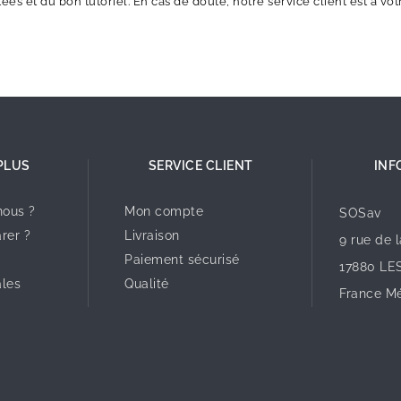
tées et du bon tutoriel. En cas de doute, notre service client est à vo
PLUS
SERVICE CLIENT
INF
ous ?
Mon compte
SOSav
rer ?
Livraison
9 rue de 
Paiement sécurisé
17880 LE
ales
Qualité
France Mé