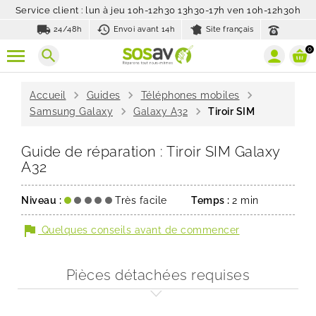
Service client : lun à jeu 10h-12h30 13h30-17h ven 10h-12h30h
local_shipping
history_toggle_off
24/48h
Envoi avant 14h
Site français
0
search
chevron_right
chevron_right
chevron_right
Accueil
Guides
Téléphones mobiles
chevron_right
chevron_right
Samsung Galaxy
Galaxy A32
Tiroir SIM
Guide de réparation : Tiroir SIM Galaxy
A32
Niveau :
Très facile
Temps :
2 min
flag
Quelques conseils avant de commencer
Pièces détachées requises