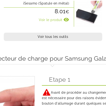
iSesamo (Spatule en métal)
8.01
€
visibility
Voir le produit
Voir tous les outils
teur de charge pour Samsung Gala
Etape 1
Avant de procéder au changement
est nécessaire pour des raisons éviden
bouton d'allumage durant quelques sec