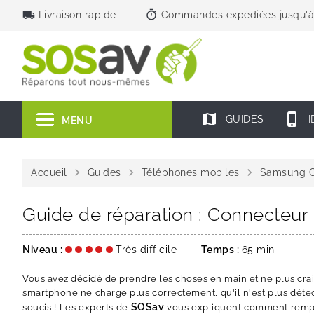
local_shipping
timer
Livraison rapide
Commandes expédiées jusqu'à
map
phone_iphone
GUIDES
I
MENU
chevron_right
chevron_right
chevron_right
Accueil
Guides
Téléphones mobiles
Samsung G
Guide de réparation : Connecteu
Niveau :
Très difficile
Temps :
65 min
Vous avez décidé de prendre les choses en main et ne plus cr
smartphone ne charge plus correctement, qu'il n'est plus détect
SOSav
soucis ! Les experts de
vous expliquent comment remp