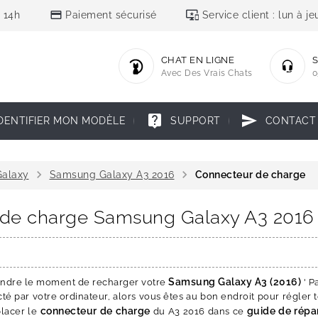
credit_card
important_devices
 14h
Paiement sécurisé
Service client : lun à 
CHAT EN LIGNE
S
Avec Des Vrais Chats
0
live_help
send
DENTIFIER MON MODÈLE
SUPPORT
CONTACT
chevron_right
chevron_right
alaxy
Samsung Galaxy A3 2016
Connecteur de charge
r de charge Samsung Galaxy A3 2016
Samsung Galaxy A3 (2016)
aindre le moment de recharger votre
' Pa
é par votre ordinateur, alors vous êtes au bon endroit pour régler t
connecteur de charge
guide de répa
lacer le
du A3 2016 dans ce