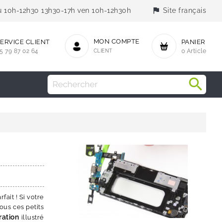
flag
jeu 10h-12h30 13h30-17h ven 10h-12h30h
Site français
MON COMPTE
ERVICE CLIENT
PANIER
5 79 87 02 64
CLIENT
0 Article
rfait ! Si votre
ous ces petits
ration
illustré