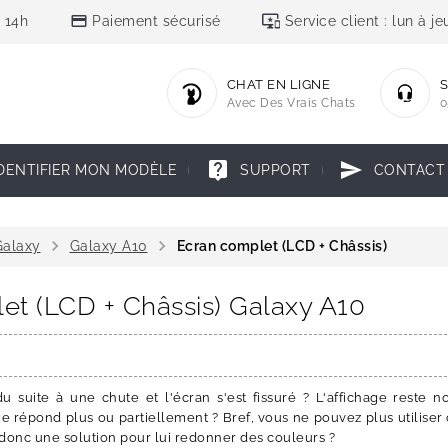
credit_card
important_devices
 14h
Paiement sécurisé
Service client : lun à 
CHAT EN LIGNE
S
Avec Des Vrais Chats
0
live_help
send
DENTIFIER MON MODÈLE
SUPPORT
CONTACT
chevron_right
chevron_right
alaxy
Galaxy A10
Ecran complet (LCD + Châssis)
et (LCD + Châssis) Galaxy A10
 suite à une chute et l'écran s'est fissuré ? L'affichage reste no
 ne répond plus ou partiellement ? Bref, vous ne pouvez plus utilise
donc une solution pour lui redonner des couleurs ?