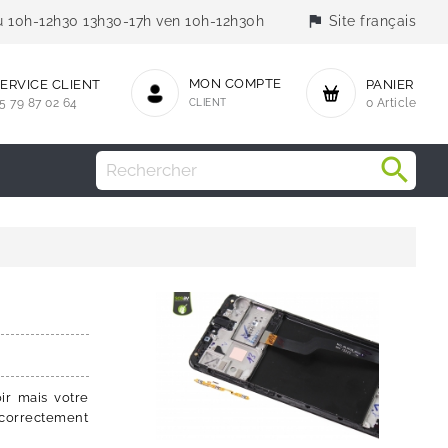
flag
jeu 10h-12h30 13h30-17h ven 10h-12h30h
Site français
MON COMPTE
ERVICE CLIENT
PANIER
5 79 87 02 64
CLIENT
0 Article
ir mais votre
r correctement