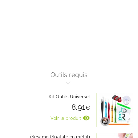
Outils requis
Kit Outils Universel
8.91
€
visibility
Voir le produit
iSesamo (Spatule en métal)