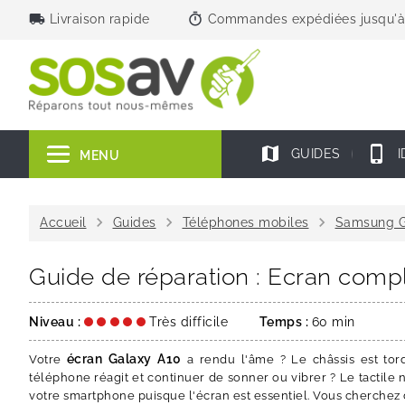
local_shipping
timer
Livraison rapide
Commandes expédiées jusqu'à
map
phone_iphone
GUIDES
I
MENU
chevron_right
chevron_right
chevron_right
Accueil
Guides
Téléphones mobiles
Samsung G
Guide de réparation : Ecran compl
Niveau :
Très difficile
Temps :
60 min
écran Galaxy A10
Votre
a rendu l'âme ? Le châssis est tordu
téléphone réagit et continuer de sonner ou vibrer ? Le tactile
votre smartphone puisque l'écran est essentiel. Vous cherchez 