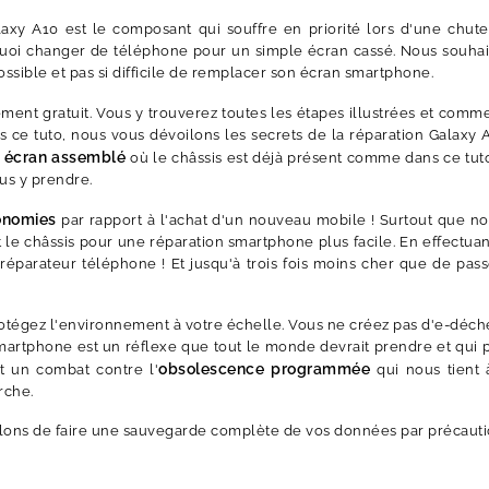
axy A10 est le composant qui souffre en priorité lors d'une chute
urquoi changer de téléphone pour un simple écran cassé. Nous souha
ssible et pas si difficile de remplacer son écran smartphone.
ement gratuit. Vous y trouverez toutes les étapes illustrées et comm
e tuto, nous vous dévoilons les secrets de la réparation Galaxy A
écran assemblé
l
où le châssis est déjà présent comme dans ce tut
us y prendre.
onomies
par rapport à l'achat d'un nouveau mobile ! Surtout que n
et le châssis pour une réparation smartphone plus facile. En effect
réparateur téléphone ! Et jusqu'à trois fois moins cher que de pas
otégez l'environnement à votre échelle. Vous ne créez pas d'e-déche
artphone est un réflexe que tout le monde devrait prendre et qui p
obsolescence programmée
st un combat contre l'
qui nous tient 
rche.
llons de faire une sauvegarde complète de vos données par précauti