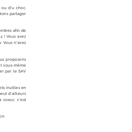
 ou d'u choc.
itons partager
entées afin de
1 ! Vous avez
o. Vous n'avez
ous proposons
uant vous-même
ser par le SAV
ts inutiles en
eut d'ailleurs
à coeur, c'est
on.