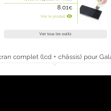
8.01
€
visibility
Voir le produit
Voir tous les outils
n complet (lcd + châssis) pour Gal